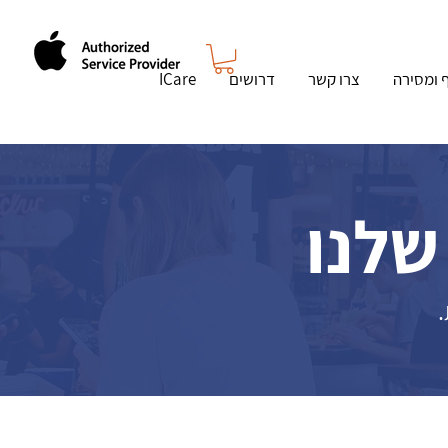
ף ומסירה
צרו קשר
דרושים
ICare
שלנו
.