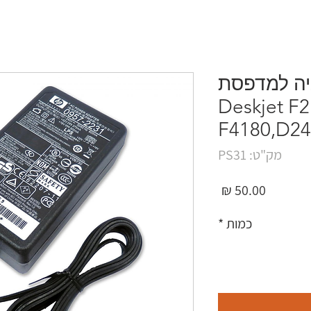
יה למדפסת
Deskjet F2
F4180,D24
מק"ט: PS31
מחיר
כמות
*