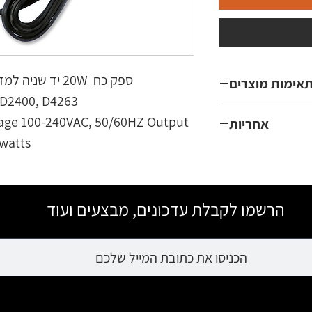
אימות מוצרים
DESKJET D1470;
age 100-240VAC, 50/60HZ Output 
אחריות
D1550 Printer; 
watts
3 חודשים
910 PRINTER; H
MASS; HP DESKJ
DESKJET 2430 U
הרשמו לקבלת עדכונים, מבצעים ועוד
4135 ALL-IN-ON
F2110; HP DESKJ
DESKJET D1460
D1460 PRINTER;
DESKJET D2445