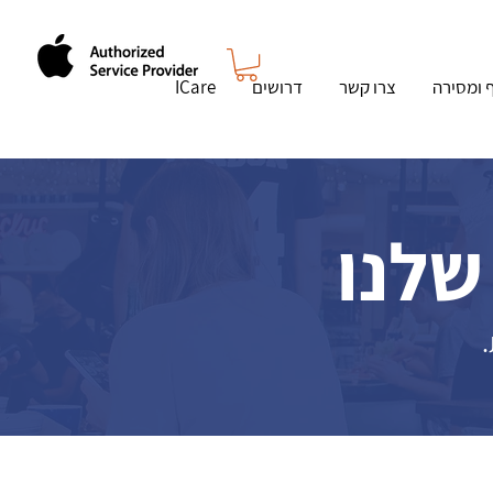
ף ומסירה
צרו קשר
דרושים
ICare
שלנו
.