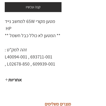
קנה עכשיו
מטען מקורי 65W למחשב נייד
HP
** המטען לא כולל כבל חשמל **
זהה למק"ט :
L40094-001 , 693711-001
, L02678-850 , 609939-001
אחריות
שנה
מוצרים משלימים