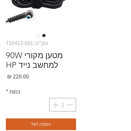
מק"ט: 710413-001
מטען מקורי 90W
למחשב נייד HP
מחי
כמות
*
הוספה לסל