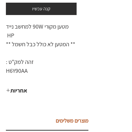
קנה עכשיו
מטען מקורי 90W למחשב נייד
HP
** המטען לא כולל כבל חשמל **
זהה למק"ט :
H6Y90AA
אחריות
שנה
מוצרים משלימים