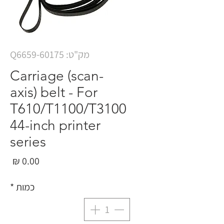
מק"ט: Q6659-60175
Carriage (scan-
axis) belt - For
T610/T1100/T3100
44-inch printer
series
מחי
כמות
*