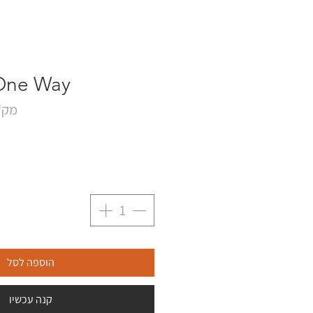
One Way
מק"ט: 77A
הוספה לסל
קנה עכשיו