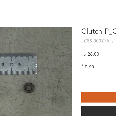
Clutch-P_
JC66-009
מחיר
כמות
*