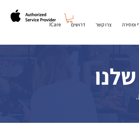
ף ומסירה
צרו קשר
דרושים
ICare
שלנו
.