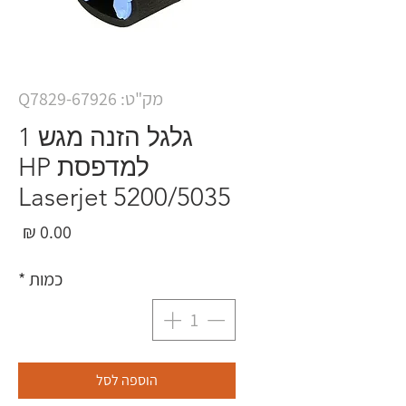
מק"ט: Q7829-67926
גלגל הזנה מגש 1
למדפסת HP
Laserjet 5200/5035
מחי
כמות
*
הוספה לסל