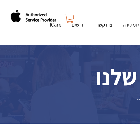
ף ומסירה
צרו קשר
דרושים
ICare
שלנו
.